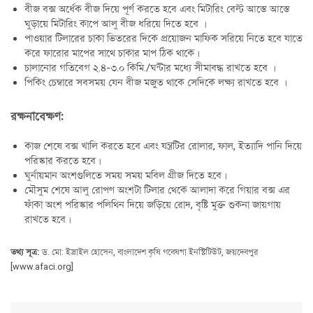
বীজ বক্স অর্ধেক বীজ দিয়ে পূর্ণ করতে হবে এবং মিটারিং বেল্ট আস্তে আস্তে
ঘুড়ায়ে মিটারিং কাপে আলু বীজ ধরিয়ে দিতে হবে ।
পাওয়ার টিলারের চাকা ভিতরের দিকে প্রয়োজন মাফিক সরিয়ে নিতে হবে যাতে
করে ফারোর মাপের সাথে চাকার মাপ ঠিক থাকে।
চালানোর গতিবেগ ২.৪-৩.০ কিমি./ঘন্টার মধ্যে সীমাবদ্ধ রাখতে হবে ।
পিকিং চেম্বারে সবসময় যেন বীজ মজুত থাকে সেদিকে লক্ষ্য রাখতে হবে ।
রক্ষনাবেক্ষণ:
কাজ শেষে বক্স খালি করতে হবে এবং যন্ত্রটির রোলার, ফাল, ইত্যাদি পানি দিয়ে
পরিস্কার করতে হবে।
ঘুর্নায়মান অংশগুলিতে সময় সময় মবিল গ্রীজ দিতে হবে।
মৌসুম শেষে আলু রোপণ অংশটা টিলার থেকে আলাদা করে গিয়ার বক্স এর
ফাঁকা অংশ পরিস্কার পলিথিন দিয়ে জড়িয়ে রোদ, বৃষ্টি মুক্ত শুকনা জায়গায়
রাখতে হবে।
তথ্য সূত্র:
ড. মো: ইস্রাইল হোসেন, বাংলাদেশ কৃষি গবেষণা ইনস্টিটিউট, জয়দেবপুর
[www.afaci.org]