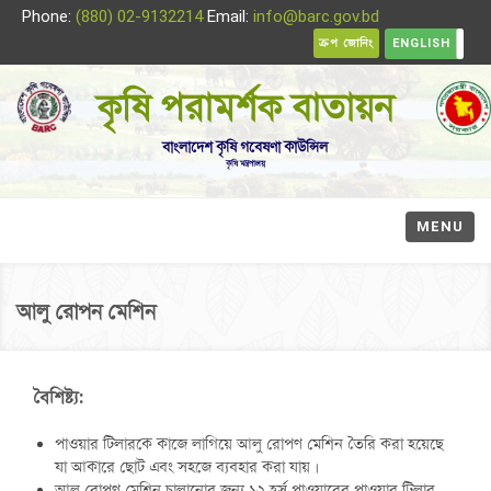
Phone:
(880) 02-9132214
Email:
info@barc.gov.bd
ক্রপ জোনিং
ENGLISH
কৃষি পরামর্শক বাতায়ন
বাংলাদেশ কৃষি গবেষণা কাউন্সিল
কৃষি মন্ত্রণালয়
MENU
আলু রোপন মেশিন
বৈশিষ্ট্য:
পাওয়ার টিলারকে কাজে লাগিয়ে আলু রোপণ মেশিন তৈরি করা হয়েছে
যা আকারে ছোট এবং সহজে ব্যবহার করা যায়।
আলু রোপণ মেশিন চালানোর জন্য ১২ হর্স পাওয়ারের পাওয়ার টিলার