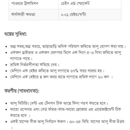
পাওয়ার ট্রান্সমিশন
চেইন এন্ড স্প্রোকেট
কার্যকারী ক্ষমতা
০.০১ হেক্টর/ঘন্টা
যন্ত্রের সুবিধা:
অল্প সময়,অল্প খরচে, তাড়াতাড়ি অধিক পরিমাণ জমিতে আলু রোপণ করা যায়।
একজন ড্রাইভার ও একজন হেলপার মিলে এক দিনে ৫-৬ বিঘা জমিতে আলু
লাগাতে পারে।
শ্রমিক নির্ভরশীলতা কমিয়ে দেয়।
মেশিনে এক হেক্টর জমিতে আলু লাগাতে ৬৭% খরচ সাশ্রয় হয়।
মেশিনে এক হেক্টরে ৪ জন অথচ হাতে লাগাতে শ্রমিক লাগে ৬০ জন ।
করণীয় (সাবধানতা):
আলু মিটারিং বেল্ট এর টেনশন ঠিক আছে কিনা পরখ করতে হবে।
ফারো ওপেনার এবং বেড র্ফমার-কাম-ফারো ক্লোজার এর এ্যাডজাষ্টমেন্ট ঠিক
করতে হবে ।
একই মাপের বীজ আলু নির্বাচন করুন। ৩০-৩৫ মিমি. মাপের আলু বীজ উত্তম
।