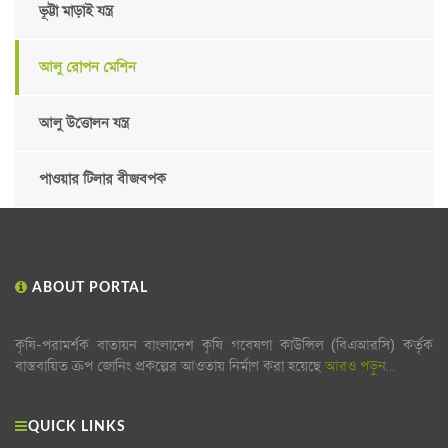
ভূট্টা মাড়াই যন্ত্র
আলু রোপন মেশিন
আলু উত্তোলন যন্ত্র
পাওয়ার টিলার বীজবপক
ABOUT PORTAL
কৃষি-পরামর্শক বাতায়ন বাংলাদেশ কৃষি গবেষণা কাউন্সিল (বিএআরসি) কর্তৃক
বাস্তবায়িত ক্রপ জোনিং প্রকল্পের আওতায় নির্মাণ করা হয়েছে
আরও পড়ুন...
QUICK LINKS