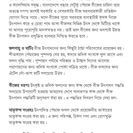
ও ক্যালসিয়াম সমৃদ্ধ। বাংলাদেশে বছরে যেটুকু পেঁয়াজ বীজের চাহিদা তার
অত্যন্ত নগণ্য অংশই সরকারি ও বেসরকারি বীজ সরবরাহকারী প্রতিষ্ঠান
যোগান দিতে পারে। ফলে বীজের পুরো সরবরাহ ব্যবস্থাটাই কৃষক নিজে
উৎপাদন করে ও চোরা পথে আসা বীজসহ বিভিন্ন উৎস থেকে মিটিয়ে থাকে
যা আবার পুরোপুরি মানসম্মতও নয়। তাই ভাল বীজের জন্য অবশ্যই উন্নত
বীজ উৎপাদন প্রযুক্তির ব্যবহার নিশ্চিত করতে হবে।
জলবায়ু ও মাটিঃ
বীজ উৎপাদনের জন্য কিছুটা ঠান্ডা পরিবেশের প্রয়োজন হয়।
শীতকালে পেঁয়াজের পুষ্পদন্ড বের হয়, কদমে অধিক সংখ্যক ফুল আসে এবং
ফলন বৃদ্ধি পায়। পুষ্পায়ন পর্যায়ে পরিষ্কার ও উজ্জ্বল দিনের আলোয়
পরাগায়নের জন্য অধিক সংখ্যক পোকা সক্রিয় থাকে। বীজ ফসলের জন্য
এঁটেল দোঁ-আশ মাটি সবচেয়ে উত্তম।
বীজের ধরণঃ
উৎকৃষ্ট ও অধিক ফলনের জন্য কন্দ থেকে বীজ উৎপাদন পদ্ধতি
সবচেয়ে উপযোগী হওয়ায় আমাদের দেশে সাধারণত কন্দ থেকে বীজ
উৎপাদন পদ্ধতিটি অনুসরণ করা হয়। এ পদ্ধতির বিবরণ নিম্নে দেয়া হল-
মাতৃকন্দ সংগ্রহঃ
উৎপাদিত পেঁয়াজ ফসল থেকে প্রয়োজনীয় আকারের
মাতৃকন্দ সংগ্রহ করা হয়। এ জন্য পরিপক্ক, চিকন গলা এবং রোগমুক্ত
মাতৃকন্দ সংগ্রহ করা হয়।