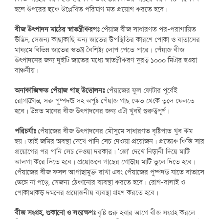
হলে উপরের ছকে উল্লেখিত পরিমাণ মত প্রয়োগ করতে হবে।
বীজ উৎপাদন মাঠের স্বাতন্ত্রীকরণঃ
পেঁয়াজ বীজ সাধারণত পর-পরাগায়িত
উদ্ভিদ, সেজন্য কাছাকাছি অন্য জাতের উপস্থিতির কারণে পোকা ও বাতাসের
মাধ্যমে বিভিন্ন জাতের স্বতন্ত্র বৈশিষ্ট্য লোপ পেতে পারে। পেঁয়াজ বীজ
উৎপাদনের জন্য দুইটি জাতের মধ্যে স্বাতন্ত্রীকরণ দুরত্ব ১০০০ মিটার হওয়া
বাঞ্চনীয়।
অনাকাক্সিক্ষত পেঁয়াজ গাছ উত্তোলনঃ
পেঁয়াজের ফুল ফোটার পূর্বেই
রোগাক্রান্ত, সরু পুষ্পদন্ড সহ অপুষ্ট পেঁয়াজ গাছ ক্ষেত থেকে তুলে ফেলতে
হবে। উন্নত মানের বীজ উৎপাদনের জন্য এটা খুবই গুরুত্বপূর্ণ।
পরিচর্যাঃ
পেঁয়াজের বীজ উৎপাদনের মৌসুমে সাধারণত বৃষ্টিপাত খুব কম
হয়। তাই জমির অবস্থা দেখে পানি সেচ দেওয়া প্রয়োজন। প্রত্যেক কিস্তি সার
প্রয়োগের পর পানি সেচ দেওয়া দরকার। ‘জো’ দেখে নিড়ানী দিয়ে মাটি
আলগা করে দিতে হবে। প্রয়োজনে গাছের গোড়ায় মাটি তুলে দিতে হবে।
পেঁয়াজের বীজ ফসল আগাছামুক্ত রাখা এবং পেঁয়াজের পুষ্পদন্ড যাতে বাতাসে
ভেঙ্গে না পড়ে, সেজন্য ঠেকানোর ব্যবস্থা করতে হবে। রোগ-বালাই ও
পোকামাকড় দমনের প্রয়োজনীয় ব্যবস্থা গ্রহণ করতে হবে।
বীজ সংগ্রহ, শুকানো ও সংরক্ষণঃ
বৃষ্টি শুরু হবার আগে বীজ সংগ্রহ করলে