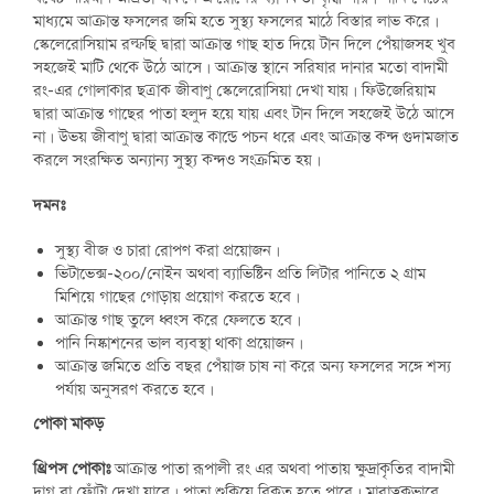
মাধ্যমে আক্রান্ত ফসলের জমি হতে সুস্থ্য ফসলের মাঠে বিস্তার লাভ করে।
স্কেলেরোসিয়াম রল্ফছি দ্বারা আক্রান্ত গাছ হাত দিয়ে টান দিলে পেঁয়াজসহ খুব
সহজেই মাটি থেকে উঠে আসে। আক্রান্ত স্থানে সরিষার দানার মতো বাদামী
রং-এর গোলাকার ছত্রাক জীবাণু স্কেলেরোসিয়া দেখা যায়। ফিউজেরিয়াম
দ্বারা আক্রান্ত গাছের পাতা হলুদ হয়ে যায় এবং টান দিলে সহজেই উঠে আসে
না। উভয় জীবাণু দ্বারা আক্রান্ত কান্ডে পচন ধরে এবং আক্রান্ত কন্দ গুদামজাত
করলে সংরক্ষিত অন্যান্য সুস্থ্য কন্দও সংক্রমিত হয়।
দমনঃ
সুস্থ্য বীজ ও চারা রোপণ করা প্রয়োজন।
ভিটাভেক্স-২০০/নোইন অথবা ব্যাভিষ্টিন প্রতি লিটার পানিতে ২ গ্রাম
মিশিয়ে গাছের গোড়ায় প্রয়োগ করতে হবে।
আক্রান্ত গাছ তুলে ধ্বংস করে ফেলতে হবে।
পানি নিষ্কাশনের ভাল ব্যবস্থা থাকা প্রয়োজন।
আক্রান্ত জমিতে প্রতি বছর পেঁয়াজ চাষ না করে অন্য ফসলের সঙ্গে শস্য
পর্যায় অনুসরণ করতে হবে।
পোকা মাকড়
থ্রিপস পোকাঃ
আক্রান্ত পাতা রূপালী রং এর অথবা পাতায় ক্ষুদ্রাকৃতির বাদামী
দাগ বা ফোঁটা দেখা যাবে। পাতা শুকিয়ে বিকৃত হতে পারে। মারাত্নকভাবে