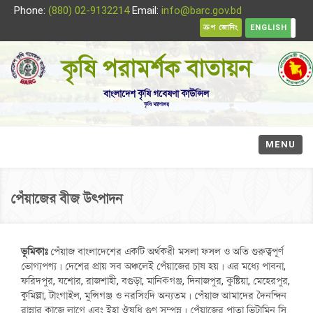
Phone:
(880) 02-9132214
Email:
info@barc.gov.bd
ক্রপ জোনিং
ENGLISH
কৃষি পরামর্শক বাতায়ন
বাংলাদেশ কৃষি গবেষণা কাউন্সিল
কৃষি মন্ত্রণালয়
MENU
পেঁয়াজের বীজ উৎপাদন
ভূমিকাঃ
পেঁয়াজ বাংলাদেশের একটি অর্থকরী মসলা ফসল ও অতি গুরুত্বপূর্ণ
ভোগ্যপণ্য। দেশের প্রায় সব অঞ্চলেই পেঁয়াজের চাষ হয়। এর মধ্যে পাবনা,
ফরিদপুর, যশোর, রাজশাহী, বগুড়া, মানিকগঞ্জ, দিনাজপুর, কুষ্টিয়া, মেহেরপুর,
কুমিল্লা, টাংগাইল, মুন্সিগঞ্জ ও নরসিংদি অন্যতম। পেঁয়াজ আমাদের দৈনন্দিন
রান্নার কাজে লাগে এবং ইহা ঔষধি গুণ সম্পন্ন। পেঁয়াজের পাতা ভিটামিন সি