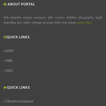
ABOUT PORTAL
কৃষি-পরামর্শক বাতায়ন বাংলাদেশ কৃষি গবেষণা কাউন্সিল (বিএআরসি) কর্তৃক
বাস্তবায়িত ক্রপ জোনিং প্রকল্পের আওতায় নির্মাণ করা হয়েছে
আরও পড়ুন...
QUICK LINKS
BARC
IWM
SRDI
QUICK LINKS
Climate Database