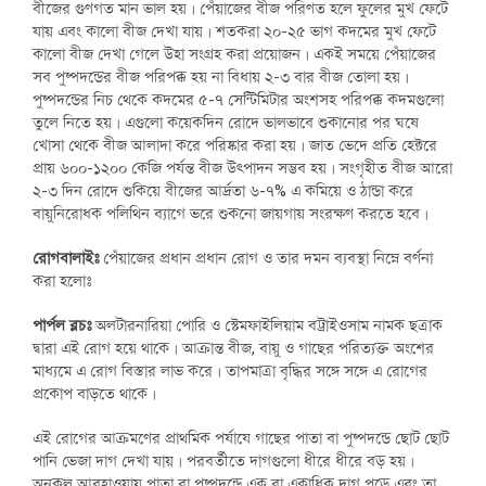
বীজের গুণগত মান ভাল হয়। পেঁয়াজের বীজ পরিণত হলে ফুলের মুখ ফেটে
যায় এবং কালো বীজ দেখা যায়। শতকরা ২০-২৫ ভাগ কদমের মুখ ফেটে
কালো বীজ দেখা গেলে উহা সংগ্রহ করা প্রয়োজন। একই সময়ে পেঁয়াজের
সব পুষ্পদন্ডের বীজ পরিপক্ক হয় না বিধায় ২-৩ বার বীজ তোলা হয়।
পুষ্পদন্ডের নিচ থেকে কদমের ৫-৭ সেন্টিমিটার অংশসহ পরিপক্ক কদমগুলো
তুলে নিতে হয়। এগুলো কয়েকদিন রোদে ভালভাবে শুকানোর পর ঘষে
খোসা থেকে বীজ আলাদা করে পরিষ্কার করা হয়। জাত ভেদে প্রতি হেক্টরে
প্রায় ৬০০-১২০০ কেজি পর্যন্ত বীজ উৎপাদন সম্ভব হয়। সংগৃহীত বীজ আরো
২-৩ দিন রোদে শুকিয়ে বীজের আর্দ্রতা ৬-৭% এ কমিয়ে ও ঠান্ডা করে
বায়ুনিরোধক পলিথিন ব্যাগে ভরে শুকনো জায়গায় সংরক্ষণ করতে হবে।
রোগবালাইঃ
পেঁয়াজের প্রধান প্রধান রোগ ও তার দমন ব্যবস্থা নিম্নে বর্ণনা
করা হলোঃ
পার্পল ব্লচঃ
অলটারনারিয়া পোরি ও স্টেমফাইলিয়াম বট্রাইওসাম নামক ছত্রাক
দ্বারা এই রোগ হয়ে থাকে। আক্রান্ত বীজ, বায়ু ও গাছের পরিত্যক্ত অংশের
মাধ্যমে এ রোগ বিস্তার লাভ করে। তাপমাত্রা বৃদ্ধির সঙ্গে সঙ্গে এ রোগের
প্রকোপ বাড়তে থাকে।
এই রোগের আক্রমণের প্রাথমিক পর্যাযে গাছের পাতা বা পুষ্পদন্ডে ছোট ছোট
পানি ভেজা দাগ দেখা যায়। পরবর্তীতে দাগগুলো ধীরে ধীরে বড় হয়।
অনুকুল আবহাওয়ায় পাতা বা পুষ্পদন্ডে এক বা একাধিক দাগ পড়ে এবং তা