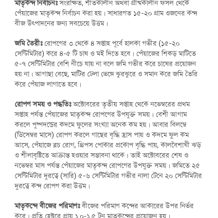
মাতৃকন্দ নির্বাচনঃ
সংরক্ষিত, শীতকালীন অথবা গ্রীষ্মকালীন ফসল থেকে
পেঁয়াজের মাতৃকন্দ নির্বাচন করা হয়। সাধারণত ১৫-২০ গ্রাম ওজনের কন্দ
বীজ উৎপাদনের জন্য সবচেয়ে উত্তম।
জমি তৈরীঃ
রোপণের ৩ থেকে ৪ সপ্তাহ পূর্বে হালকা গভীর (১৫-২০
সেন্টিমিটার) করে ৪-৫ টি চাষ ও মই দিতে হবে। পেঁয়াজের শিকড় মাটিতে
৫-৭ সেন্টিমিটার বেশি নীচে যায় না বলে জমি গভীর করে চাষের প্রয়োজন
হয় না। আগাছা বেছে, মাটির ঢেলা ভেঙ্গে ঝুরঝুরে ও সমান করে জমি তৈরি
করে পেঁয়াজ লাগাতে হবে।
রোপণ সময় ও পদ্ধতিঃ
অক্টোবরের তৃতীয় সপ্তাহ থেকে নভেম্বরের প্রথম
সপ্তাহ পর্যন্ত পেঁয়াজের মাতৃকন্দ রোপণের উপযুক্ত সময়। বেশী আগাম
করলে পুষ্পদন্ডের কদমে ফুলের সংখ্যা অনেক কম হয়। আবার বিলম্বে
(ডিসেম্বর মাসে) রোপণ করলে গাছের বৃদ্ধি হ্রাস পায় ও কদমে ফুল কম
আসে, পেঁয়াজে ব্লচ রোগ, থ্রিপস পোকার প্রকোপ বৃদ্ধি পায়, কালবৈশাখী ঝড়
ও শীলাবৃষ্টিতে আক্রান্ত হওয়ার সম্ভাবনা থাকে। তাই অক্টোবরের শেষ ও
নভেম্বর মাস পর্যন্ত পেঁয়াজের মাতৃকন্দ রোপণের উপযুক্ত সময়। জমিতে ২৫
সেন্টিমিটার দুরত্বে (সারি) ৫-৬ সেন্টিমিটার গভীর নালা টেনে ২০ সেন্টিমিটার
দুরত্বে কন্দ রোপণ করা উত্তম।
মাতৃকন্দে বীজের পরিমাণঃ
বীজের পরিমাণ কন্দের আকারের উপর নির্ভর
করে। প্রতি হেক্টরে প্রায় ১.০-১.৫ টন মাতৃকন্দের প্রয়োজন হয়।