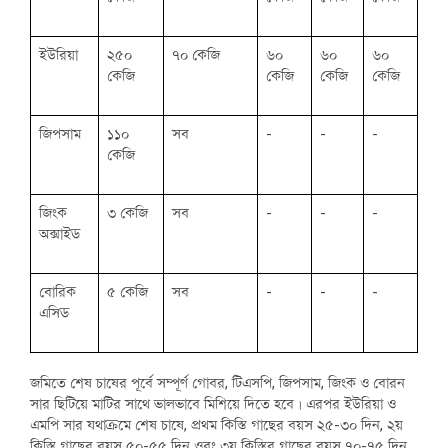
ইউরিয়া
২৫০
৭০ কেজি
৬০
৬০
৬০
কেজি
কেজি
কেজি
কেজি
জিপসাম
১১০
সব
-
-
-
কেজি
জিংক
৩ কেজি
সব
-
-
-
অক্সাইড
বোরিক
৫ কেজি
সব
-
-
-
এসিড
জমিতে শেষ চাষের পূর্বে সম্পূর্ণ গোবর, টিএসপি, জিপসাম, জিংক ও বোরন
সার ছিটিয়ে মাটির সাথে ভালভাবে মিশিয়ে দিতে হবে। এরপর ইউরিয়া ও
এমপি সার যথাক্রমে শেষ চাষে, প্রথম কিস্তি গাছের বয়স ২৫-৩০ দিন, ২য়
কিস্তি গাছের বয়স ৫০-৫৫ দিন ওবং ৩য় কিস্তির গাছের বয়স ৭০-৭৫ দিন