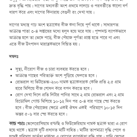
দ্রুত বৃদ্ধি পায়। দাগের মধ্যবর্তী অংশ প্রথমে লালচে ও পরবর্তীতে কালো বর্ণ
ধারণ করে এবং দাগের কিনারায় বেগুনী রং দেখা যায়।
দাগের মধ্যস্থ গাঢ় অংশ ছত্রাকের বীজ কনা দিয়ে পূর্ণ থাকে। সাধারণত:
আক্রান্ত পাতা ৩-৪ সপ্তাহের মধ্যে হলুদ হয়ে মরে যায়। পুষ্পদন্ড ব্যাপকভাবে
আক্রান্ত হলে তা ভেঙ্গে পড়ে, বীজ পেঁয়াজ পূর্ণতা প্রাপ্ত হতে পারে না এবং
এতে বীজ উৎপাদন মারাত্নকভাবে বিঘ্নিত হয়।
দমনঃ
সুস্থ্য, নীরোগ বীজ ও চারা ব্যবহার করতে হবে।
আক্রান্ত গাছের পরিত্যক্ত অংশ পুড়িয়ে ফেলতে হবে।
রোভরাল বা ভিটাভেক্স-২০০ নামক ছত্রাকবারক কেজি প্রতি ২.৫ গ্রাম
হারে মিশিয়ে বীজ শোধন করে বপন করতে হবে।
রোগ দেখা দিলে প্রতি লিটার পানির সাথে ২ গ্রাম রোভরাল এবং ২ গ্রাম
রিডোমিল গোল্ড মিশিয়ে ১০-১২ দিন পর ৩-৪ বার গাছে স্প্রে করতে
হবে। বীজ পেঁয়াজের ক্ষেত্রে একই ঔষধ একই পরিমাণে ১০-১৫ দিন
অন্তর ৫-৬ বার স্প্রে করতে হবে।
কান্ড পচাঃ
স্কেলেরোসিয়াম রল্ফছি ও ফিউজেরিয়াম নামক ছত্রাক দ্বারা এ রোগ
হয়ে থাকে। ছত্রাক দুটি প্রধানত মাটি বাহিত। মাটির তাপমাত্রা বৃদ্ধি পেলে ও
যথেষ্ট পরিমাণ আর্দ্রতা থাকলে এ রোগের ব্যাপকতা বৃদ্ধি পায়। পানি সেচের