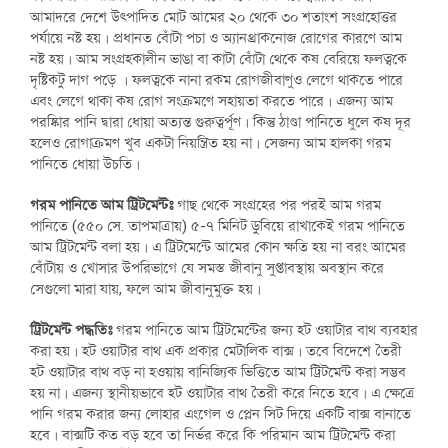
আমাদরে দেশে উৎপাদিত মোট আমের ২০ থেকে ৩০ শতাংশ সংগ্রহোত্তর
পর্যায়ে নষ্ট হয়। প্রধানত বোঁটা পচা ও অ্যানথ্রাকনোজ রোগের কারণে আম
নষ্ট হয়। আম সংগ্রহকালীন ভাঙা বা কাটা বোঁটা থেকে কষ বেরিয়ে ফলত্বকে
দৃষ্টিকটু দাগ পড়ে । ফলত্বকে নানা রকম রোগজীবাণুও লেগে থাকতে পারে
এবং লেগে থাকা কষ রোগ সংক্রমণে সহায়তা করতে পারে। এজন্য আম
পরষ্কিার পানি দ্বারা ধোয়া অত্যন্ত গুরুত্বর্পূণ। কিন্তু ঠাণ্ডা পানিতে ধুলে কষ দূর
হলেও রোগাক্রমণ খুব একটা নিয়ন্ত্রিত হয় না। সেজন্য আম হালকা গরম
পানিতে ধোয়া উচতি।
গরম পানিতে আম ট্রিটমেন্টঃ
গাছ থেকে সংগ্রহের পর পরই আম গরম
পানিতে (৫৫০ সে. তাপমাত্রায়) ৫-৭ মিনিট ডুবিয়ে রাখাকেই গরম পানিতে
আম ট্রিটমেন্ট বলা হয়। এ ট্রিটমেন্টে আমের কোন ক্ষতি হয় না বরং আমের
বোঁটায় ও খোসার উপরিভাগে যে সমস্ত জীবানু সুপ্তাবস্থায় অবস্থান করে
সেগুলো মারা যায়, ফলে আম জীবানুমুক্ত হয়।
ট্রিটমেন্ট পদ্ধতিঃ
গরম পানিতে আম ট্রিটমেন্টের জন্য হট ওয়াটার বাথ ব্যবহার
করা হয়। হট ওয়াটার বাথ এক প্রকার মেটালিক বাক্স। তবে বিদেশে তৈরী
হট ওয়াটার বাথ বড় না হওয়ায় বানিজ্যিক ভিত্তিতে আম ট্রিটমেন্ট করা সম্ভব
হয় না। এজন্য স্থানীয়ভাবে হট ওয়াটার বাথ তৈরী করে নিতে হবে। এ ক্ষেত্রে
পানি গরম করার জন্য লোহার এংগেল ও প্লেন সিট দিয়ে একটি বাক্স বানাতে
হবে। বাক্সটি কত বড় হবে তা নির্ভর করে কি পরিমান আম ট্রিটমেন্ট করা