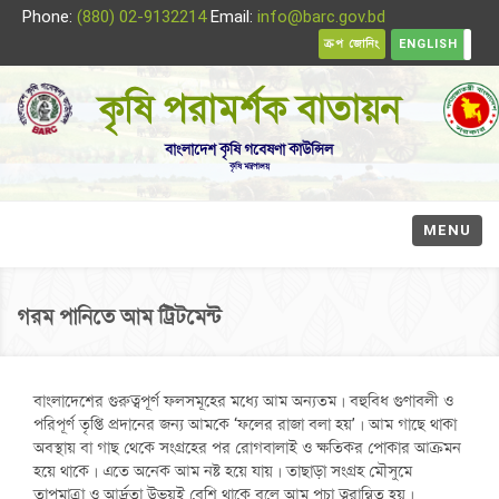
Phone:
(880) 02-9132214
Email:
info@barc.gov.bd
ক্রপ জোনিং
ENGLISH
কৃষি পরামর্শক বাতায়ন
বাংলাদেশ কৃষি গবেষণা কাউন্সিল
কৃষি মন্ত্রণালয়
MENU
গরম পানিতে আম ট্রিটমেন্ট
বাংলাদেশের গুরুত্বপূর্ণ ফলসমূহের মধ্যে আম অন্যতম। বহুবিধ গুণাবলী ও
পরিপূর্ণ তৃপ্তি প্রদানের জন্য আমকে ‘ফলের রাজা বলা হয়’। আম গাছে থাকা
অবস্থায় বা গাছ থেকে সংগ্রহের পর রোগবালাই ও ক্ষতিকর পোকার আক্রমন
হয়ে থাকে। এতে অনেক আম নষ্ট হয়ে যায়। তাছাড়া সংগ্রহ মৌসুমে
তাপমাত্রা ও আর্দ্রতা উভয়ই বেশি থাকে বলে আম পচা ত্বরান্বিত হয়।