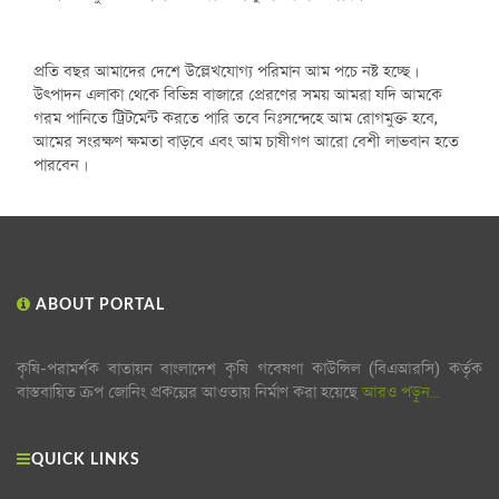
প্রতি বছর আমাদের দেশে উল্লেখযোগ্য পরিমান আম পচে নষ্ট হচ্ছে।
উৎপাদন এলাকা থেকে বিভিন্ন বাজারে প্রেরণের সময় আমরা যদি আমকে
গরম পানিতে ট্রিটমেন্ট করতে পারি তবে নিঃসন্দেহে আম রোগমুক্ত হবে,
আমের সংরক্ষণ ক্ষমতা বাড়বে এবং আম চাষীগণ আরো বেশী লাভবান হতে
পারবেন।
ABOUT PORTAL
কৃষি-পরামর্শক বাতায়ন বাংলাদেশ কৃষি গবেষণা কাউন্সিল (বিএআরসি) কর্তৃক
বাস্তবায়িত ক্রপ জোনিং প্রকল্পের আওতায় নির্মাণ করা হয়েছে
আরও পড়ুন...
QUICK LINKS