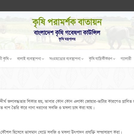
কৃষি পরামর্শক বাতায়ন
বাংলাদেশ কৃষি গবেষণা কাউন্সিল
কৃষি মন্ত্রণালয়
নী কৃষি
বালাই ব্যবস্থাপনা
সংগ্রহত্তোর ব্যবস্থাপনা
কৃষি যান্ত্রিকীকরণ
গ্যালারী
া দীর্ঘ জলাবদ্ধতার শিকার হয়, আবার কোন কোন এলাকা জোয়ার-ভাটার কারণেও প্লাব
তে ধাপ তৈরি করে নানা ধরনের সবজি ও মসলা চাষ করা যায়।
 কৌশল হিসেবে ভাসমান বেডে সবজি ও মসলা উৎপাদন প্রযুক্তি সম্প্রসারণ করা।