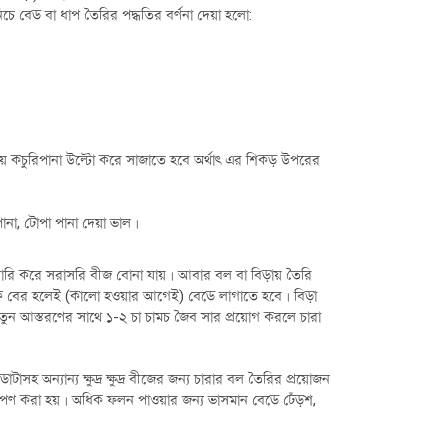
চে বেড বা ধাপ তৈরির পদ্ধতির বর্ণনা দেয়া হলো:
সময় কচুরিপানা উল্টো করে সাজাতে হবে অর্থাৎ এর শিকড় উপরের
ানা, টোপা পানা দেয়া ভাল।
রি করে সরাসরি বীজ বোনা যায়। আবার বল বা বিড়ায় তৈরি
 থেকে বের হলেই (কালো হওয়ার আগেই) বেডে লাগাতে হবে। বিড়া
 নতুন আস্তরণের সাথে ১-২ চা চামচ জৈব সার প্রয়োগ করলে চারা
 অন্যান্য ক্ষুদ্র ক্ষুদ্র বীজের জন্য চারার বল তৈরির প্রয়োজন
রোপণ করা হয়। অধিক ফলন পাওয়ার জন্য ভাসমান বেডে ঢেঁড়শ,