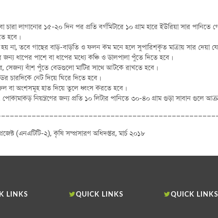
বা চারা লাগানোর ১৫-২০ দিন পর প্রতি বর্গমিটারে ১০ গ্রাম হারে ইউরিয়া সার পানিতে
িতে হবে।
য় না, তবে গাছের বাড়-বাড়তি ও ফলন কম মনে হলে সুপারিশকৃত মাত্রায় সার দেয়া য
র জন্য ধাপের পাশে বা ধাপের মধ্যে কঞ্চি ও ডালপালা পুঁতে দিতে হবে।
রে, সেজন্য বাঁশ পুঁতে বেডগুলো মাটির সাথে আটকে রাখতে হবে।
েডের চারদিকে নেট দিয়ে ঘিরে দিতে হবে।
, ফল বা অংশসমূহ হাত দিয়ে তুলে ধ্বংস করতে হবে।
কামাকড় নিয়ন্ত্রণের জন্য প্রতি ১০ লিটার পানিতে ৩০-৪০ গ্রাম গুড়া সাবান গুলে আক্র
__________________________________________________
জেক্ট (এনএটিটি-২), কৃষি সম্প্রসারণ অধিদপ্তর, মার্চ ২০১৮
K LINKS
QUICK LINKS
QUICK LINK