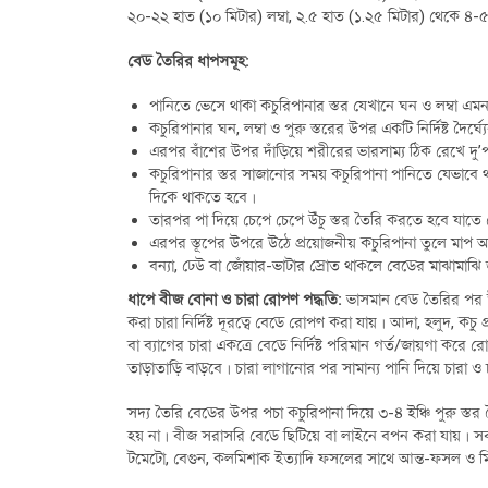
২০-২২ হাত (১০ মিটার) লম্বা, ২.৫ হাত (১.২৫ মিটার) থেকে ৪-৫
বেড তৈরির ধাপসমূহ:
পানিতে ভেসে থাকা কচুরিপানার স্তর যেখানে ঘন ও লম্বা এ
কচুরিপানার ঘন, লম্বা ও পুরু স্তরের উপর একটি নির্দিষ্ট দৈর্
এরপর বাঁশের উপর দাঁড়িয়ে শরীরের ভারসাম্য ঠিক রেখে দু’প
কচুরিপানার স্তর সাজানোর সময় কচুরিপানা পানিতে যেভাবে
দিকে থাকতে হবে।
তারপর পা দিয়ে চেপে চেপে উঁচু স্তর তৈরি করতে হবে যাতে 
এরপর স্তূপের উপরে উঠে প্রয়োজনীয় কচুরিপানা তুলে মাপ অ
বন্যা, ঢেউ বা জোঁয়ার-ভাটার স্রোত থাকলে বেডের মাঝামাঝি 
ধাপে বীজ বোনা ও চারা রোপণ
পদ্ধতি:
ভাসমান বেড তৈরির পর 
করা চারা নির্দিষ্ট দূরত্বে বেডে রোপণ করা যায়। আদা, হলুদ
বা ব্যাগের চারা একত্রে বেডে নির্দিষ্ট পরিমান গর্ত/জায়গা 
তাড়াতাড়ি বাড়বে। চারা লাগানোর পর সামান্য পানি দিয়ে চারা ও
সদ্য তৈরি বেডের উপর পচা কচুরিপানা দিয়ে ৩-৪ ইঞ্চি পুরু স্তর
হয় না। বীজ সরাসরি বেডে ছিটিয়ে বা লাইনে বপন করা যায়। সব
টমেটো, বেগুন, কলমিশাক ইত্যাদি ফসলের সাথে আন্ত-ফসল ও মিশ্র 