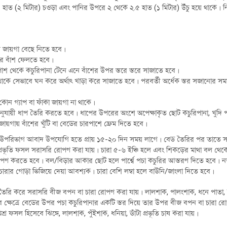
 হাত (২ মিটার) চওড়া এবং পানির উপরে ২ থেকে ২.৫ হাত (১ মিটার) উঁচু হয়ে থাকে। নি
মন জায়গা বেছে নিতে হবে।
ঘ্যের বাঁশ ফেলতে হবে।
াশ থেকে কচুরিপানা টেনে এনে বাঁশের উপর স্তরে স্তরে সাজাতে হবে।
 থাকে সেভাবে ঘন করে অর্থাৎ খাড়া করে সাজাতে হবে। পরবর্তী অর্ধেক স্তর সজানোর 
কোন গ্যাপ বা ফাঁকা জায়গা না থাকে।
নুযায়ী ধাপ তৈরি করতে হবে। ধাপের উপরের অংশে অপেক্ষাকৃত ছোট কচুরিপানা, খুদি প
জায়গায় বাঁশের খুঁটি বা বেডের চারপাশে ফ্রেম দিতে হবে।
উপরিভাগ আবাদ উপযোগি হতে প্রায় ১৫-২০ দিন সময় লাগে। বেড তৈরির পর তাতে সা
, কচু প্রভূতি ফসল সরাসরি রোপণ করা যায়। চারা ৫-৬ ইঞ্চি হলে এবং শিকড়ের মাথা বল
করে রোপণ করতে হবে। বল/বিড়ার আকার ছোট হলে পার্শ্বে পচা কচুরির আস্তরণ দিতে হবে।
 চারার গোড়া ভিজিয়ে দেয়া আবশ্যক। চারা বেশি লম্বা হলে বাউনি/জাংলা দিতে হবে।
 তৈরি করে সরাসরি বীজ বপন বা চারা রোপণ করা যায়। লালশাক, পালংশাক, ধনে পাতা, ডাটাসহ
 ক্ষেত্রে বেডের উপর পচা কচুরিপানার একটি স্তর দিয়ে তার উপর বীজ বপন বা চারা 
ফসল হিসেবে ঝিঙ্গে, লালশাক, পুঁইশাক, ধনিয়া, ডাঁটা প্রভূতি চাষ করা যায়।