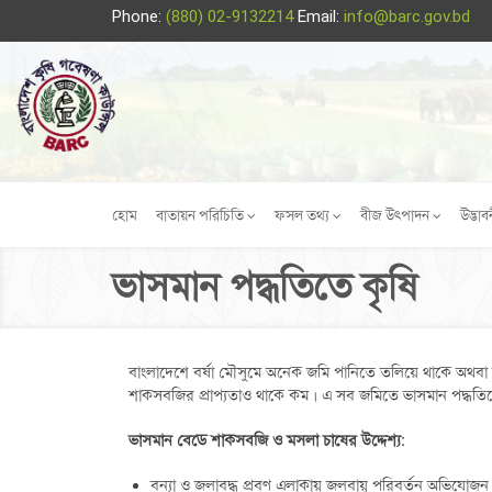
Phone:
(880) 02-9132214
Email:
info@barc.gov.bd
হোম
বাতায়ন পরিচিতি
ফসল তথ্য
বীজ উৎপাদন
উদ্ভাব
ভাসমান পদ্ধতিতে কৃষি
বাংলাদেশে বর্ষা মৌসুমে অনেক জমি পানিতে তলিয়ে থাকে অথব
শাকসবজির প্রাপ্যতাও থাকে কম। এ সব জমিতে ভাসমান পদ্ধতি
ভাসমান বেডে শাকসবজি ও মসলা চাষের উদ্দেশ্য:
বন্যা ও জলাবদ্ধ প্রবণ এলাকায় জলবায়ু পরিবর্তন অভিযোজন