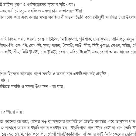
টি চাহিদা পূরণ ও কর্মসংস্থানের সুযোগ সৃষ্টি করা।
া এবং বর্ষা মৌসুমে সবজি ও মসলা চাষ সম্প্রসারণ করা।
ও মসলা চাষ করা এবং বন্যার সময় সবজির বীজতলা তৈরি করে মৌসুমী সবজির চারা উৎপাদ
, ঝিঙ্গে, শসা, করলা, বেগুন, চিচিঙ্গা, মিষ্টি কুমড়া, পুঁইশাক, চাল কুমড়া, পানি কচু, হলু
ধাকপি, ওলকপি, ব্রোকলি, মুলা, গাজর, টমেটো, লাউ, সীম, মিষ্টি কুমড়া, বেগুন, মরিচ, প
লাউ, সীম, মিষ্টি কুমড়া, চাল কুমড়া, বেগুন, মরিচ, টমেটো এবং রোপা আমন ধানের চা
শল হিসেবে ভাসমান ধাপে সবজি ও মসলা চাষ একটি লাগসই প্রযুক্তি।
 যায়।
 পদ্ধতিতে সবজি ও মসলা উৎপাদন করা যায়।
োগান বাড়ানো যায়।
িভিন্ন ধরনের আগাছা, ধানের খড় বা ফসলের অবশিষ্টাংশ প্রভূতি ব্যবহার করে ভাসমান ধা
 শতাংশ জায়গার কচুরিপানার দরকার হয়। কচুরিপানা গাদা করে বেড বা ধাপ তৈরি ক
১৫-২০ সে.মি. পুরু করে পচা টোপা পানা/কচুরিপানা বা কয়ার ডাস্ট (নারিকেলের ছোবড়