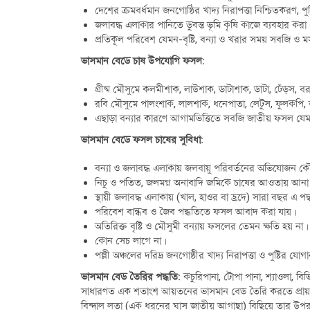
দেশের ক্রমবর্ধমান জনগোষ্ঠির খাদ্য নিরাপত্তা নিশ্চিতকরণ, পুষ্
জলাবদ্ধ এলাকার পানিতে ডুবন্ত ভূমি কৃষি কাজে ব্যবহার কর
প্রতিকূল পরিবেশ যেমন-বৃষ্টি, বন্যা ও খরার সময় সবজি 
ভাসমান বেডে চাষ উপযোগি ফসল:
গ্রীষ্ম মৌসুমে কলমীশাক, লাউশাক, ডাটাশাক, ডাটা, ঢেঁড়স, বরবটি
রবি মৌসুমে পালংশাক, লালশাক, ধনেপাতা, লেটুস, ফুলকপি, বাঁ
এছাড়া বন্যার কারণে আগামভিত্তিতে সবজি জাতীয় ফসল যেমন-
ভাসমান বেডে ফসল চাষের সুবিধা:
বন্যা ও জলাবদ্ধ এলাকায় জলবায়ু পরিবর্তনের অভিযোজন কৌ
নিচু ও পতিত, জলমগ্ন অনাবাদি জমিকে চাষের আওতায় আনা
স্থায়ী জলাবদ্ধ এলাকায় (খাল, হাওর বা হ্রদে) সারা বছর এ
পরিবেশ বান্ধব ও জৈব পদ্ধতিতে ফসল আবাদ করা যায়।
অতিরিক্ত বৃষ্টি ও মৌসুমী বন্যায় ফসলের তেমন ক্ষতি হয় না।
কোন সেচ লাগে না।
পল্লী অঞ্চলের দরিদ্র জনগোষ্ঠীর খাদ্য নিরাপত্তা ও পুষ্টির য
ভাসমান বেড তৈরির পদ্ধতি:
কচুরিপানা, টোপা পানা, শ্যাওলা, ব
সাধারণত এক শতাংশ আয়তনের ভাসমান বেড তৈরি করতে প্রায় ৫
বিন্দাল লতা (এক ধরনের ঘাস জাতীয় আগাছা) বিছিয়ে তার উপর 