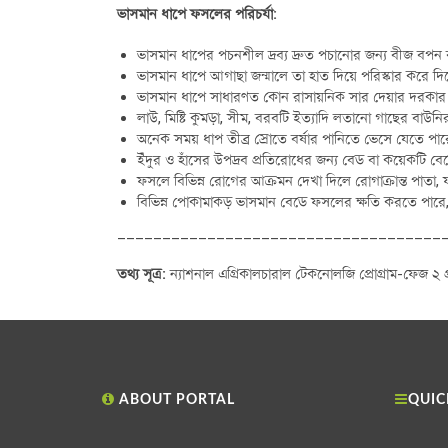
ভাসমান ধাপে ফসলের পরিচর্যা:
ভাসমান ধাপের পচনশীল দ্রব্য দ্রুত পচানোর জন্য বীজ বপন 
ভাসমান ধাপে আগাছা জন্মালে তা হাত দিয়ে পরিস্কার করে দ
ভাসমান ধাপে সাধারণত কোন রাসায়নিক সার দেয়ার দরকার হ
লাউ, মিষ্টি কুমড়া, সীম, বরবটি ইত্যাদি লতানো গাছের বাউনি
অনেক সময় ধাপ তীব্র স্রোতে বর্ষার পানিতে ভেসে যেতে পা
ইঁদুর ও হাঁসের উপদ্রব প্রতিরোধের জন্য বেড বা কয়েকটি ব
ফসলে বিভিন্ন রোগের আক্রমন দেখা দিলে রোগাক্রান্ত পাতা
বিভিন্ন পোকামাকড় ভাসমান বেডে ফসলের ক্ষতি করতে পারে, পো
____________________________________
তথ্য সূত্র:
ন্যাশনাল এগ্রিকালচারাল টেকনোলজি প্রোগ্রাম-ফেজ ২ প্র
ABOUT PORTAL
QUIC